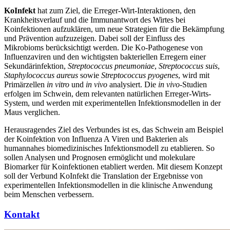
KoInfekt
hat zum Ziel, die Erreger-Wirt-Interaktionen, den
Krankheitsverlauf und die Immunantwort des Wirtes bei
Koinfektionen aufzuklären, um neue Strategien für die Bekämpfung
und Prävention aufzuzeigen. Dabei soll der Einfluss des
Mikrobioms berücksichtigt werden. Die Ko-Pathogenese von
Influenzaviren und den wichtigsten bakteriellen Erregern einer
Sekundärinfektion,
Streptococcus pneumoniae
,
Streptococcus suis
,
Staphylococcus aureus
sowie
Streptococcus pyogenes
, wird mit
Primärzellen
in vitro
und
in vivo
analysiert. Die
in vivo
-Studien
erfolgen im Schwein, dem relevanten natürlichen Erreger-Wirts-
System, und werden mit experimentellen Infektionsmodellen in der
Maus verglichen.
Herausragendes Ziel des Verbundes ist es, das Schwein am Beispiel
der Koinfektion von Influenza A Viren und Bakterien als
humannahes biomedizinisches Infektionsmodell zu etablieren. So
sollen Analysen und Prognosen ermöglicht und molekulare
Biomarker für Koinfektionen etabliert werden. Mit diesem Konzept
soll der Verbund KoInfekt die Translation der Ergebnisse von
experimentellen Infektionsmodellen in die klinische Anwendung
beim Menschen verbessern.
Kontakt