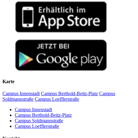
Karte
Campus Innenstadt
Campus Berthold-Beitz-Platz
Campus
Soldmannstraße
Campus Loefflerstraße
Campus Innenstadt
Campus Berthold-Beitz-Platz
Campus Soldmannstraße
Campus Loefflerstraße