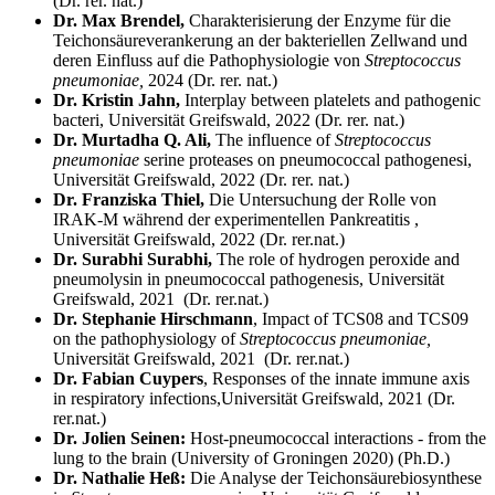
(Dr. rer. nat.)
Dr. Max Brendel,
Charakterisierung der Enzyme für die
Teichonsäureverankerung an der bakteriellen Zellwand und
deren Einfluss auf die Pathophysiologie von
Streptococcus
pneumoniae,
2024 (Dr. rer. nat.)
Dr. Kristin Jahn,
Interplay between platelets and pathogenic
bacteri, Universität Greifswald, 2022 (Dr. rer. nat.)
Dr. Murtadha Q. Ali,
The influence of
Streptococcus
pneumoniae
serine proteases on pneumococcal pathogenesi,
Universität Greifswald, 2022 (Dr. rer. nat.)
Dr. Franziska Thiel,
Die Untersuchung der Rolle von
IRAK-M während der experimentellen Pankreatitis ,
Universität Greifswald, 2022 (Dr. rer.nat.)
Dr. Surabhi Surabhi,
The role of hydrogen peroxide and
pneumolysin in pneumococcal pathogenesis, Universität
Greifswald, 2021 (Dr. rer.nat.)
Dr. Stephanie Hirschmann
, Impact of TCS08 and TCS09
on the pathophysiology of
Streptococcus pneumoniae,
Universität Greifswald, 2021 (Dr. rer.nat.)
Dr. Fabian Cuypers
, Responses of the innate immune axis
in respiratory infections,
Universität Greifswald, 2021 (Dr.
rer.nat.)
Dr. Jolien Seinen:
Host-pneumococcal interactions - from the
lung to the brain (University of Groningen 2020) (Ph.D.)
Dr. Nathalie Heß:
Die Analyse der Teichonsäurebiosynthese