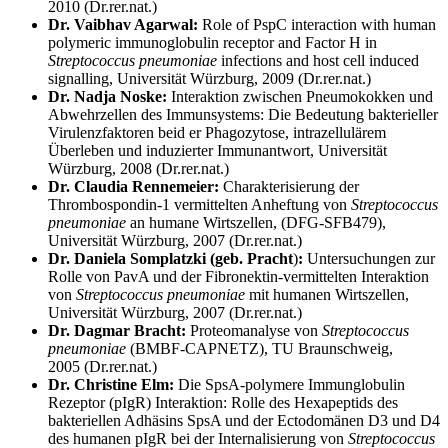
2010 (Dr.rer.nat.)
Dr. Vaibhav Agarwal:
Role of PspC interaction with human
polymeric immunoglobulin receptor and Factor H in
Streptococcus pneumoniae
infections and host cell induced
signalling, Universität Würzburg, 2009 (Dr.rer.nat.)
Dr. Nadja Noske:
Interaktion zwischen Pneumokokken und
Abwehrzellen des Immunsystems: Die Bedeutung bakterieller
Virulenzfaktoren beid er Phagozytose, intrazellulärem
Überleben und induzierter Immunantwort, Universität
Würzburg, 2008 (Dr.rer.nat.)
Dr. Claudia Rennemeier:
Charakterisierung der
Thrombospondin-1 vermittelten Anheftung von
Streptococcus
pneumoniae
an humane Wirtszellen, (DFG-SFB479),
Universität Würzburg, 2007 (Dr.rer.nat.)
Dr. Daniela Somplatzki (geb. Pracht
)
:
Untersuchungen zur
Rolle von PavA und der Fibronektin-vermittelten Interaktion
von
Streptococcus pneumoniae
mit humanen Wirtszellen,
Universität Würzburg, 2007 (Dr.rer.nat.)
Dr. Dagmar Bracht:
Proteomanalyse von
Streptococcus
pneumoniae
(BMBF-CAPNETZ), TU Braunschweig,
2005 (Dr.rer.nat.)
Dr. Christine Elm:
Die SpsA-polymere Immunglobulin
Rezeptor (pIgR) Interaktion: Rolle des Hexapeptids des
bakteriellen Adhäsins SpsA und der Ectodomänen D3 und D4
des humanen pIgR bei der Internalisierung von
Streptococcus