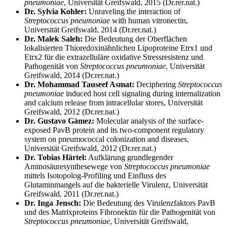
pneumoniae
, Universität Greifswald, 2015 (Dr.rer.nat.)
Dr. Sylvia Kohler:
Unraveling the interaction of
Streptococcus pneumoniae
with human vitronectin,
Universität Greifswald, 2014 (Dr.rer.nat.)
Dr. Malek Saleh:
Die Bedeutung der Oberflächen
lokalisierten Thioredoxinähnlichen Lipoproteine Etrx1 und
Etrx2 für die extrazelluläre oxidative Stressresistenz und
Pathogenität von
Streptococcus pneumoniae
, Universität
Greifswald, 2014 (Dr.rer.nat.)
Dr. Mohammad Tauseef Asmat:
Deciphering
Streptococcus
pneumoniae
induced host cell signaling during internalization
and calcium release from intracellular stores, Universität
Greifswald, 2012 (Dr.rer.nat.)
Dr. Gustavo Gámez:
Molecular analysis of the surface-
exposed PavB protein and its two-component regulatory
system on pneumococcal colonization and diseases,
Universität Greifswald, 2012 (Dr.rer.nat.)
Dr. Tobias Härtel:
Aufklärung grundlegender
Aminosäuresynthesewege von
Streptococcus pneumoniae
mittels Isotopolog-Profiling und Einfluss des
Glutaminmangels auf die bakterielle Virulenz, Universität
Greifswald, 2011 (Dr.rer.nat.)
Dr. Inga Jensch:
Die Bedeutung des Virulenzfaktors PavB
und des Matrixproteins Fibronektin für die Pathogenität von
Streptococcus pneumoniae
, Universität Greifswald,