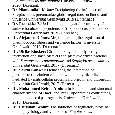
in
Streptococcus pneumoniae
Universität Greifswald
2020 (Dr.rer.nat.)
Dr. Niamatullah Kakar:
Deciphering the influence of
Streptococcus pneumoniae global regulators on fitness and
virulence Universität Greifswald 2019 (Dr.rer.nat.)
Dr. Franziska Voß:
Immunogenicity and protectivity of
surface-localized lipoproteins of Streptococcus pneumoniae,
Universität Greifswald 2019 (Dr.rer.nat.)
Dr. Alejandro Gómez Mejia
: Tackling the regulation of
pneumococcal fitness and virulence factors, Universität
Greifswald, 2018 (Dr.rer.nat.)
Dr. Ulrike Binsker:
Characterizing and deciphering the
interaction of human platelets and platelet-derived proteins
with
Streptococcus pneumoniae
and
Staphylococcus aureus
,
Universität Greifswald, 2017 (Dr.rer.nat.)
Dr. Sajida Kanwal:
Delineating the interaction of
pneumococcal virulence factors with eukaryotic cells
mediated by matricellular proteins fibronectin and vitronectin,
Universität Greifswald, 2017 (Dr.rer.nat.)
Dr. Mohammed Rehda Abdullah:
Functional and structural
characterization of DacB and PccL, lipoproteins contributing
to pneumococcal pathogenesis, Universität Greifswald,
2015 (Dr.rer.nat.)
Dr. Christian Schulz:
The influence of regulatory proteins
on the physiology and virulence of
Streptococcus