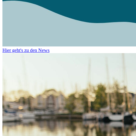
Hier geht's zu den News
Weiter
Go to slide 1
Go to slide 2
Go to slide 3
Go to slide 4
Sommersemester 2026
Liebe Erstis und alle anderen, die sich angesprochen fühlen: Herzlic
Um dir einen möglichst guten Start in dein neues Studium zu garantier