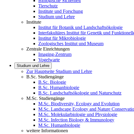
Biologische Sicherheit
Tierschutz
Institute und Forschung
Studium und Lehre
Institute
Institut für Botanik und Landschaftsökologie
Interfakultäres Institut für Genetik und Funktion
Institut für Mikrobiologie
Zoologisches Institut und Museum
Zentrale Einrichtungen
Imaging-Zentrum
Vogelwarte
Studium und Lehre
Zur Hauptseite Studium und Lehre
B.Sc. Studiengänge
B.Sc. Biologie
B.Sc. Humanbiologie
B.Sc. Landschaftsökologie und Naturschutz
M.Sc. Studiengänge
M.Sc. Biodiversity, Ecology and Evolution
M.Sc. Landscape Ecology and Nature Conservati
M.Sc. Molekularbiologie und Physiologie
M.Sc. Infection Biology & Immunology
M.Sc. Humanbiologie
weitere Informationen