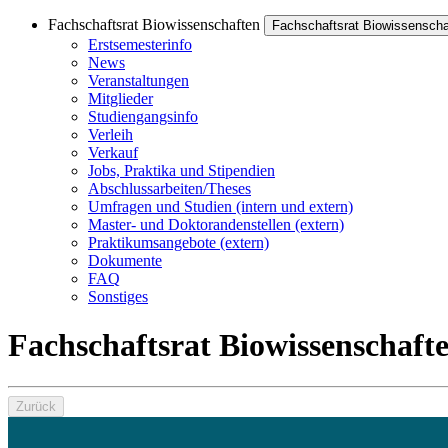
Fachschaftsrat Biowissenschaften
Fachschaftsrat Biowissenscha
Erstsemesterinfo
News
Veranstaltungen
Mitglieder
Studiengangsinfo
Verleih
Verkauf
Jobs, Praktika und Stipendien
Abschlussarbeiten/Theses
Umfragen und Studien (intern und extern)
Master- und Doktorandenstellen (extern)
Praktikumsangebote (extern)
Dokumente
FAQ
Sonstiges
Fachschaftsrat Biowissenschaft
Zurück